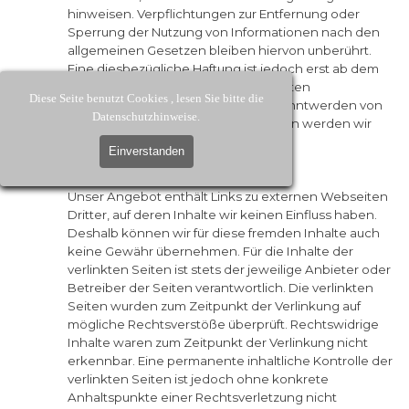
hinweisen. Verpflichtungen zur Entfernung oder
Sperrung der Nutzung von Informationen nach den
allgemeinen Gesetzen bleiben hiervon unberührt.
Eine diesbezügliche Haftung ist jedoch erst ab dem
Zeitpunkt der Kenntnis einer konkreten
Diese Seite benutzt Cookies , lesen Sie bitte die
Rechtsverletzung möglich. Bei Bekanntwerden von
Datenschutzhinweise.
entsprechenden Rechtsverletzungen werden wir
diese Inhalte umgehend entfernen.
Einverstanden
Haftung für Links
Unser Angebot enthält Links zu externen Webseiten
Dritter, auf deren Inhalte wir keinen Einfluss haben.
Deshalb können wir für diese fremden Inhalte auch
keine Gewähr übernehmen. Für die Inhalte der
verlinkten Seiten ist stets der jeweilige Anbieter oder
Betreiber der Seiten verantwortlich. Die verlinkten
Seiten wurden zum Zeitpunkt der Verlinkung auf
mögliche Rechtsverstöße überprüft. Rechtswidrige
Inhalte waren zum Zeitpunkt der Verlinkung nicht
erkennbar. Eine permanente inhaltliche Kontrolle der
verlinkten Seiten ist jedoch ohne konkrete
Anhaltspunkte einer Rechtsverletzung nicht