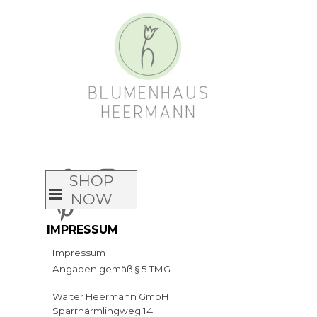
Direkt zum Seiteninhalt
Animated
headlines
SHOP
Menü überspringen
NOW
IMPRESSUM
Impressum
Angaben gemäß § 5 TMG
Walter Heermann GmbH
Sparrhärmlingweg 14