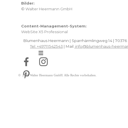
Bilder:
© Walter Heermann GmbH
Content-Management-System:
WebSite X5 Professional
Blumenhaus Heermann | Sparrhärmlingweg 14 | 70376 
Tel: +49711542543
| Mail:
info@blumenhaus-heerma
Menü überspringen
© 2026 Walter Heermann GmbH. Alle Rechte vorbehalten.
Zurück zum Seiteninhalt