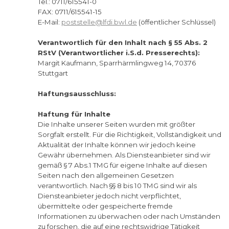
Tel.: 0711/615541-0
FAX: 0711/615541-15
E-Mail:
poststelle@lfdi.bwl.de
(öffentlicher Schlüssel
)
Verantwortlich für den Inhalt nach § 55 Abs. 2
RStV (Verantwortlicher i.S.d. Presserechts):
Margit Kaufmann, Sparrhärmlingweg 14, 70376
Stuttgart
Haftungsausschluss:
Haftung für Inhalte
Die Inhalte unserer Seiten wurden mit größter
Sorgfalt erstellt. Für die Richtigkeit, Vollständigkeit und
Aktualität der Inhalte können wir jedoch keine
Gewähr übernehmen. Als Diensteanbieter sind wir
gemäß § 7 Abs.1 TMG für eigene Inhalte auf diesen
Seiten nach den allgemeinen Gesetzen
verantwortlich. Nach §§ 8 bis 10 TMG sind wir als
Diensteanbieter jedoch nicht verpflichtet,
übermittelte oder gespeicherte fremde
Informationen zu überwachen oder nach Umständen
zu forschen, die auf eine rechtswidrige Tätigkeit