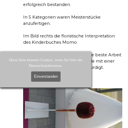
erfolgreich bestanden.
In 5 Kategorien waren Meisterstücke
anzufertigen.
Im Bild rechts die floristische Interpretation
des Kinderbuches Momo
Die Kategorie Brautstrauß war die beste Arbeit
Diese Seite benutzt Cookies , lesen Sie bitte die
des ganzen Jahrgangs und wurde mit einer
Datenschutzhinweise.
besonderen Auszeichnung gewürdigt.
Einverstanden