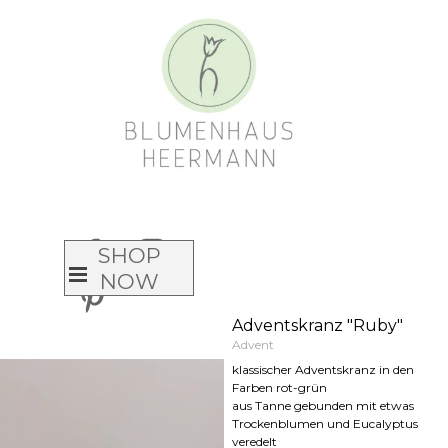
Direkt zum Seiteninhalt
Animated
words
headlines
SHOP
Menü überspringen
NOW
Adventskranz "Ruby"
Advent
klassischer Adventskranz in den
Farben rot-grün
aus Tanne gebunden mit etwas
Trockenblumen und Eucalyptus
veredelt