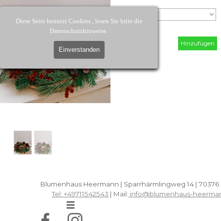
Diese Seite benutzt Cookies , lesen Sie bitte die
0.00 €
Datenschutzhinweise.
Hinzufügen
Einverstanden
Blumenhaus Heermann | Sparrhärmlingweg 14 | 70376 
Tel: +49711542543
| Mail:
info@blumenhaus-heerma
Menü überspringen